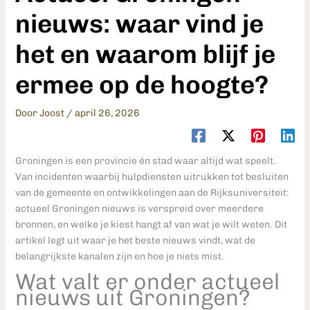
nieuws: waar vind je
het en waarom blijf je
ermee op de hoogte?
Door
Joost
/
april 26, 2026
Groningen is een provincie én stad waar altijd wat speelt.
Van incidenten waarbij hulpdiensten uitrukken tot besluiten
van de gemeente en ontwikkelingen aan de Rijksuniversiteit:
actueel Groningen nieuws is verspreid over meerdere
bronnen, en welke je kiest hangt af van wat je wilt weten. Dit
artikel legt uit waar je het beste nieuws vindt, wat de
belangrijkste kanalen zijn en hoe je niets mist.
Wat valt er onder actueel
nieuws uit Groningen?