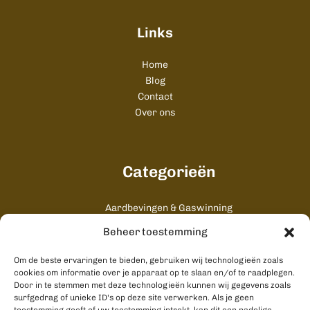
Links
Home
Blog
Contact
Over ons
Categorieën
Aardbevingen & Gaswinning
Algemeen
Beheer toestemming
Cultuur & Uitgaan
Gezondheid & Zorg
Om de beste ervaringen te bieden, gebruiken wij technologieën zoals
Onderwijs & Studenten
cookies om informatie over je apparaat op te slaan en/of te raadplegen.
Door in te stemmen met deze technologieën kunnen wij gegevens zoals
Stad & Ommeland
surfgedrag of unieke ID's op deze site verwerken. Als je geen
Wonen & Bouwen