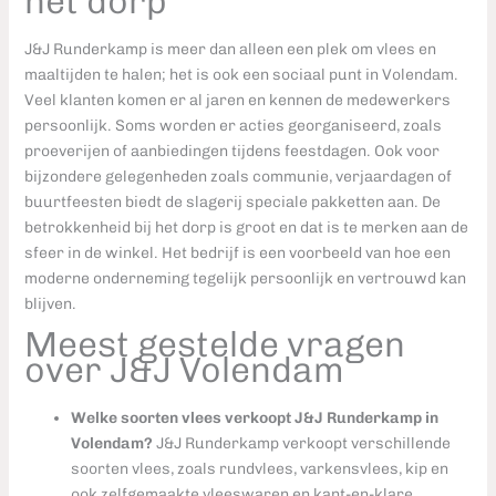
het dorp
J&J Runderkamp is meer dan alleen een plek om vlees en
maaltijden te halen; het is ook een sociaal punt in Volendam.
Veel klanten komen er al jaren en kennen de medewerkers
persoonlijk. Soms worden er acties georganiseerd, zoals
proeverijen of aanbiedingen tijdens feestdagen. Ook voor
bijzondere gelegenheden zoals communie, verjaardagen of
buurtfeesten biedt de slagerij speciale pakketten aan. De
betrokkenheid bij het dorp is groot en dat is te merken aan de
sfeer in de winkel. Het bedrijf is een voorbeeld van hoe een
moderne onderneming tegelijk persoonlijk en vertrouwd kan
blijven.
Meest gestelde vragen
over J&J Volendam
Welke soorten vlees verkoopt J&J Runderkamp in
Volendam?
J&J Runderkamp verkoopt verschillende
soorten vlees, zoals rundvlees, varkensvlees, kip en
ook zelfgemaakte vleeswaren en kant-en-klare