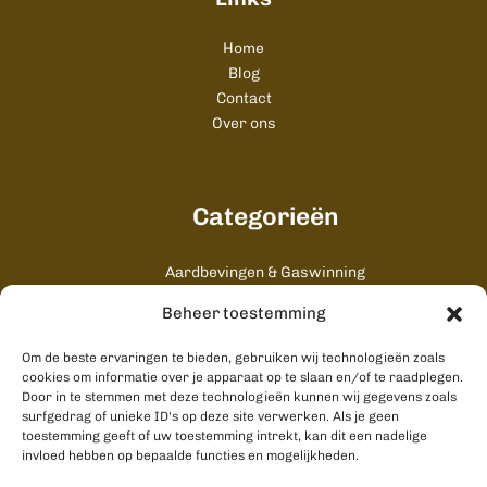
Home
Blog
Contact
Over ons
Categorieën
Aardbevingen & Gaswinning
Algemeen
Beheer toestemming
Cultuur & Uitgaan
Gezondheid & Zorg
Om de beste ervaringen te bieden, gebruiken wij technologieën zoals
Onderwijs & Studenten
cookies om informatie over je apparaat op te slaan en/of te raadplegen.
Stad & Ommeland
Door in te stemmen met deze technologieën kunnen wij gegevens zoals
surfgedrag of unieke ID's op deze site verwerken. Als je geen
Wonen & Bouwen
toestemming geeft of uw toestemming intrekt, kan dit een nadelige
invloed hebben op bepaalde functies en mogelijkheden.