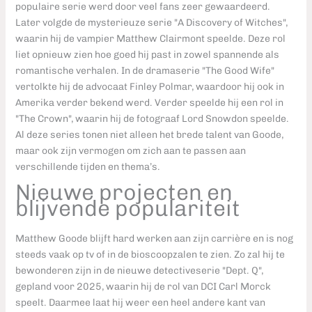
populaire serie werd door veel fans zeer gewaardeerd.
Later volgde de mysterieuze serie "A Discovery of Witches",
waarin hij de vampier Matthew Clairmont speelde. Deze rol
liet opnieuw zien hoe goed hij past in zowel spannende als
romantische verhalen. In de dramaserie "The Good Wife"
vertolkte hij de advocaat Finley Polmar, waardoor hij ook in
Amerika verder bekend werd. Verder speelde hij een rol in
"The Crown", waarin hij de fotograaf Lord Snowdon speelde.
Al deze series tonen niet alleen het brede talent van Goode,
maar ook zijn vermogen om zich aan te passen aan
verschillende tijden en thema’s.
Nieuwe projecten en
blijvende populariteit
Matthew Goode blijft hard werken aan zijn carrière en is nog
steeds vaak op tv of in de bioscoopzalen te zien. Zo zal hij te
bewonderen zijn in de nieuwe detectiveserie "Dept. Q",
gepland voor 2025, waarin hij de rol van DCI Carl Morck
speelt. Daarmee laat hij weer een heel andere kant van