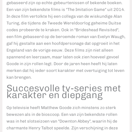
gebaseerd zijn op echte gebeurtenissen of bekende boeken.
Een van zijn bekendste films is "The Imitation Game" uit 2014.
In deze film vertolkte hij een collega van de wiskundige Alan
Turing, die tijdens de Tweede Wereldoorlog geheime Duitse
codes probeerde te kraken. Ook in "Brideshead Revisited",
een film gebaseerd op de beroemde roman van Evelyn Waugh,
gaf hij gestalte aan een hoofdpersonage dat opgroeit in het
Engeland van de vorige eeuw. Deze films zijn niet alleen
spannend en leerzaam, maar laten ook zien hoeveel gevoel
Goode in zijn rollen legt. Door de jaren heen heeft hij laten
merken dat hij ieder soort karakter met overtuiging tot leven
kan brengen.
Succesvolle tv-series met
karakter en diepgang
Op televisie heeft Matthew Goode zich minstens zo sterk
bewezen als in de bioscoop. Een van zijn bekendste rollen
was in het slotseizoen van "Downton Abbey", waarin hij de
charmante Henry Talbot speelde. Zijn verschijning in deze