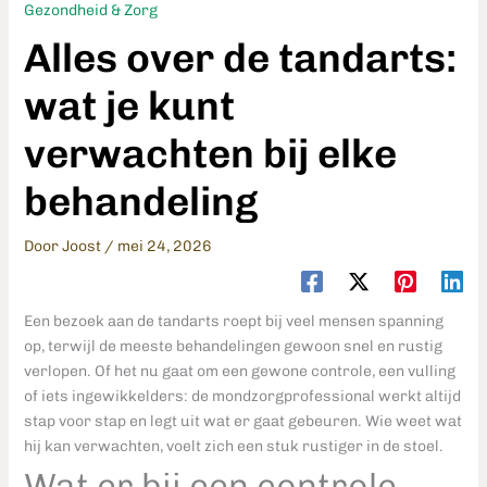
Gezondheid & Zorg
Alles over de tandarts:
wat je kunt
verwachten bij elke
behandeling
Door
Joost
/
mei 24, 2026
Een bezoek aan de tandarts roept bij veel mensen spanning
op, terwijl de meeste behandelingen gewoon snel en rustig
verlopen. Of het nu gaat om een gewone controle, een vulling
of iets ingewikkelders: de mondzorgprofessional werkt altijd
stap voor stap en legt uit wat er gaat gebeuren. Wie weet wat
hij kan verwachten, voelt zich een stuk rustiger in de stoel.
Wat er bij een controle