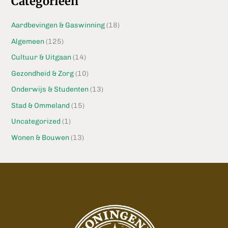
Categorieën
Aardbevingen & Gaswinning
(18)
Algemeen
(125)
Cultuur & Uitgaan
(14)
Gezondheid & Zorg
(10)
Onderwijs & Studenten
(13)
Stad & Ommeland
(15)
Uncategorized
(1)
Wonen & Bouwen
(13)