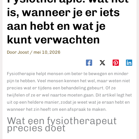
is, wanneer je er iets
aan hebt en wat je
kunt verwachten
Door
Joost
/
mei 10, 2026
Fysiotherapie helpt mensen om beter te bewegen en minder
pijn te hebben. Veel mensen kennen het wel, maar weten niet
precies wat er tijdens een behandeling gebeurt. Of ze
twijfelen of ze er wel naartoe moeten gaan. Dit artikel legt het
uit op een heldere manier, zodat je weet wat je eraan hebt en
wanneer het zin heeft om een afspraak te maken.
Wat een fysiotherapeut
precies doet