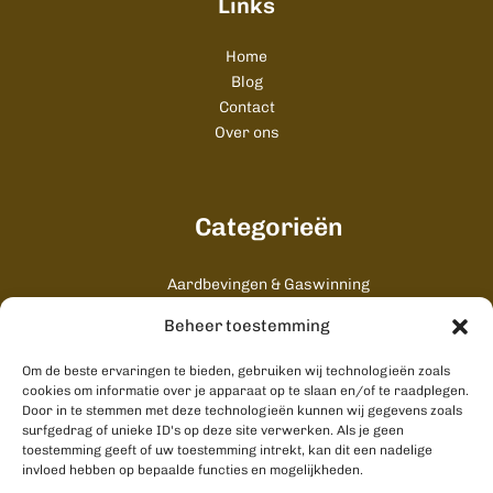
Links
Home
Blog
Contact
Over ons
Categorieën
Aardbevingen & Gaswinning
Algemeen
Beheer toestemming
Cultuur & Uitgaan
Gezondheid & Zorg
Om de beste ervaringen te bieden, gebruiken wij technologieën zoals
Onderwijs & Studenten
cookies om informatie over je apparaat op te slaan en/of te raadplegen.
Stad & Ommeland
Door in te stemmen met deze technologieën kunnen wij gegevens zoals
surfgedrag of unieke ID's op deze site verwerken. Als je geen
Wonen & Bouwen
toestemming geeft of uw toestemming intrekt, kan dit een nadelige
invloed hebben op bepaalde functies en mogelijkheden.