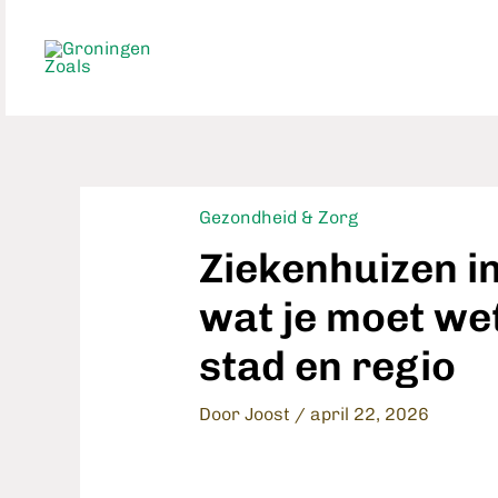
Ga
naar
de
inhoud
Gezondheid & Zorg
Ziekenhuizen in
wat je moet wet
stad en regio
Door
Joost
/
april 22, 2026