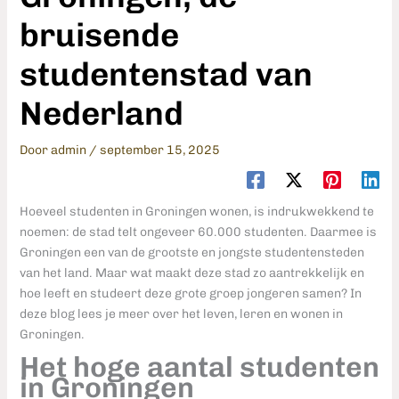
bruisende
studentenstad van
Nederland
Door
admin
/
september 15, 2025
Hoeveel studenten in Groningen wonen, is indrukwekkend te
noemen: de stad telt ongeveer 60.000 studenten. Daarmee is
Groningen een van de grootste en jongste studentensteden
van het land. Maar wat maakt deze stad zo aantrekkelijk en
hoe leeft en studeert deze grote groep jongeren samen? In
deze blog lees je meer over het leven, leren en wonen in
Groningen.
Het hoge aantal studenten
in Groningen