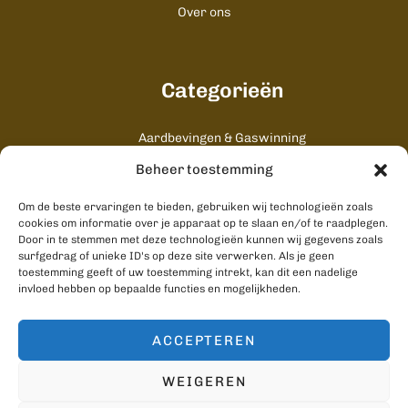
Over ons
Categorieën
Aardbevingen & Gaswinning
Algemeen
Beheer toestemming
Cultuur & Uitgaan
Gezondheid & Zorg
Om de beste ervaringen te bieden, gebruiken wij technologieën zoals
Onderwijs & Studenten
cookies om informatie over je apparaat op te slaan en/of te raadplegen.
Door in te stemmen met deze technologieën kunnen wij gegevens zoals
Stad & Ommeland
surfgedrag of unieke ID's op deze site verwerken. Als je geen
Wonen & Bouwen
toestemming geeft of uw toestemming intrekt, kan dit een nadelige
invloed hebben op bepaalde functies en mogelijkheden.
ACCEPTEREN
Copyright © 2026 Groningen Zoals.
WEIGEREN