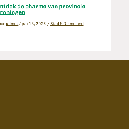
ntdek de charme van provincie
roningen
oor
admin
/
juli 18, 2025
/
Stad & Ommeland