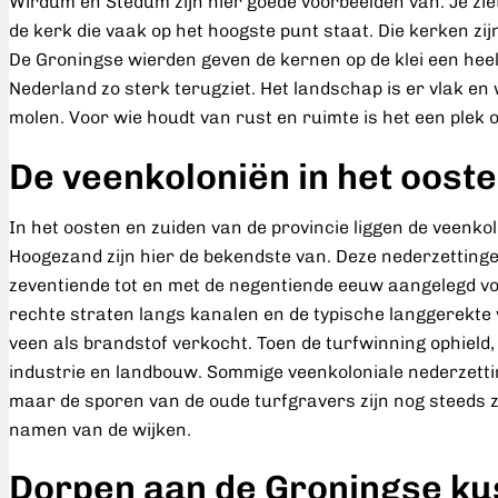
Wirdum en Stedum zijn hier goede voorbeelden van. Je zie
de kerk die vaak op het hoogste punt staat. Die kerken zij
De Groningse wierden geven de kernen op de klei een heel
Nederland zo sterk terugziet. Het landschap is er vlak en
molen. Voor wie houdt van rust en ruimte is het een plek
De veenkoloniën in het ooste
In het oosten en zuiden van de provincie liggen de veenk
Hoogezand zijn hier de bekendste van. Deze nederzettingen
zeventiende tot en met de negentiende eeuw aangelegd voor
rechte straten langs kanalen en de typische langgerekt
veen als brandstof verkocht. Toen de turfwinning ophield
industrie en landbouw. Sommige veenkoloniale nederzetting
maar de sporen van de oude turfgravers zijn nog steeds z
namen van de wijken.
Dorpen aan de Groningse kus