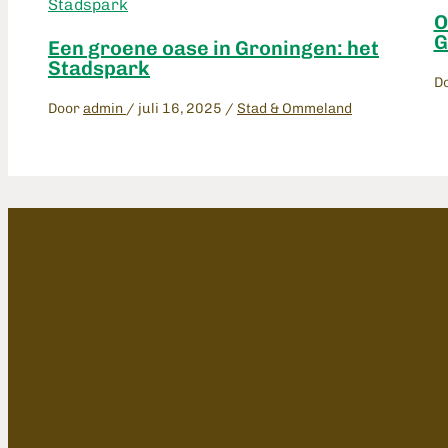
O
G
Een groene oase in Groningen: het
Stadspark
D
Door
admin
/
juli 16, 2025
/
Stad & Ommeland