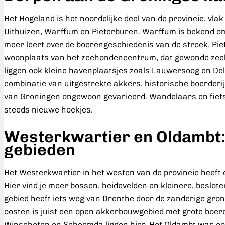
Het Hogeland is het noordelijke deel van de provincie, vlak
Uithuizen, Warffum en Pieterburen. Warffum is bekend 
meer leert over de boerengeschiedenis van de streek. Pie
woonplaats van het zeehondencentrum, dat gewonde zeeho
liggen ook kleine havenplaatsjes zoals Lauwersoog en Delf
combinatie van uitgestrekte akkers, historische boerderij
van Groningen ongewoon gevarieerd. Wandelaars en fiets
steeds nieuwe hoekjes.
Westerkwartier en Oldambt:
gebieden
Het Westerkwartier in het westen van de provincie heeft
Hier vind je meer bossen, heidevelden en kleinere, beslo
gebied heeft iets weg van Drenthe door de zanderige gron
oosten is juist een open akkerbouwgebied met grote boerd
Winschoten en Scheemda liggen hier. Het Oldambt was ooi