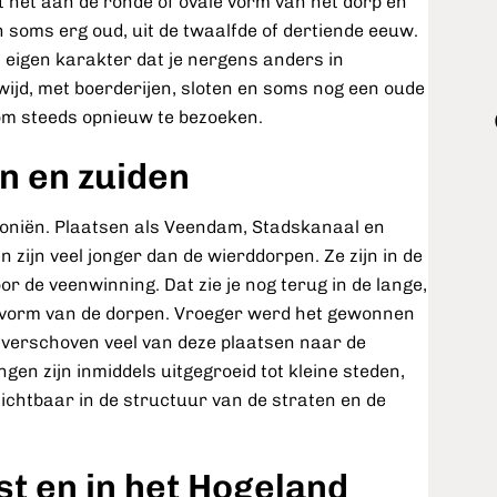
t het aan de ronde of ovale vorm van het dorp en
n soms erg oud, uit de twaalfde of dertiende eeuw.
 eigen karakter dat je nergens anders in
 wijd, met boerderijen, sloten en soms nog een oude
 om steeds opnieuw te bezoeken.
n en zuiden
oloniën. Plaatsen als Veendam, Stadskanaal en
 zijn veel jonger dan de wierddorpen. Ze zijn in de
 de veenwinning. Dat zie je nog terug in de lange,
e vorm van de dorpen. Vroeger werd het gewonnen
, verschoven veel van deze plaatsen naar de
en zijn inmiddels uitgegroeid tot kleine steden,
ichtbaar in de structuur van de straten en de
t en in het Hogeland