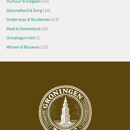
Cultuur & Uitgaan
(14)
Gezondheid & Zorg
(10)
Onderwijs & Studenten
(13)
Stad & Ommeland
(15)
Uncategorized
(1)
Wonen & Bouwen
(13)