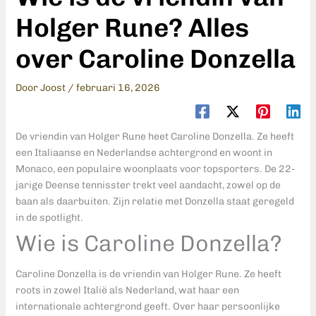
Holger Rune? Alles
over Caroline Donzella
Door
Joost
/
februari 16, 2026
De vriendin van Holger Rune heet Caroline Donzella. Ze heeft
een Italiaanse en Nederlandse achtergrond en woont in
Monaco, een populaire woonplaats voor topsporters. De 22-
jarige Deense tennisster trekt veel aandacht, zowel op de
baan als daarbuiten. Zijn relatie met Donzella staat geregeld
in de spotlight.
Wie is Caroline Donzella?
Caroline Donzella is de vriendin van Holger Rune. Ze heeft
roots in zowel Italië als Nederland, wat haar een
internationale achtergrond geeft. Over haar persoonlijke